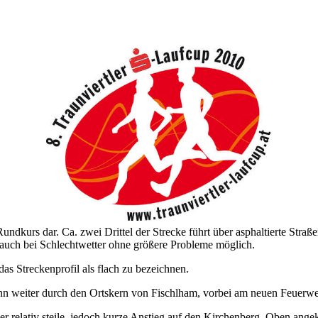
 Rundkurs dar
.
Ca. zwei Drittel der Strecke führt über asphaltierte Stra
 auch bei Schlechtwetter ohne größere Probleme möglich.
das Streckenprofil als flach zu bezeichnen.
 dann weiter durch den Ortskern von Fischlham, vorbei am neuen Feuer
 der relativ steile, jedoch kurze Anstieg auf den Kirchenberg. Oben a