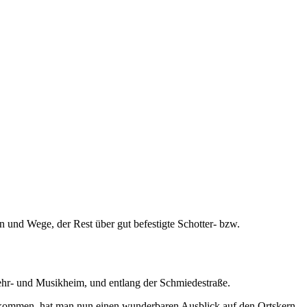
ßen und Wege, der Rest über gut befestigte Schotter- bzw.
wehr- und Musikheim, und entlang der Schmiedestraße.
ngekommen, hat man nun einen wunderbaren Ausblick auf den Ortskern