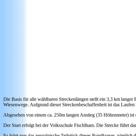
Die Basis für alle wählbaren Streckenlängen stellt ein 3,3 km langer
Wiesenwege. Aufgrund dieser Streckenbeschaffenheit ist das Laufen
Abgesehen von einem ca. 250m langen Anstieg (
35
Höhenmeter) ist 
Der Start erfolgt bei der Volksschule Fischlham. Die Strecke führt
Es folgt nun das neuralgische Teilstück dieses Rundkurses, nämlich